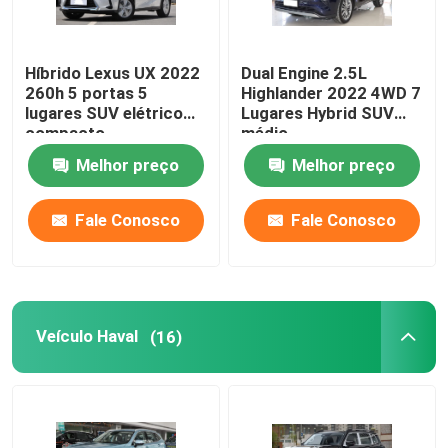
Carro elétrico de AION
Híbrido Lexus UX 2022
Dual Engine 2.5L
260h 5 portas 5
Highlander 2022 4WD 7
Carro Xpeng EV
lugares SUV elétrico
Lugares Hybrid SUV
compacto
médio
Melhor preço
Melhor preço
Carro elétrico de ZEEKR
Fale Conosco
Fale Conosco
Carro Benz EV
Carros a gasolina Benz
Veículo Haval
(16)