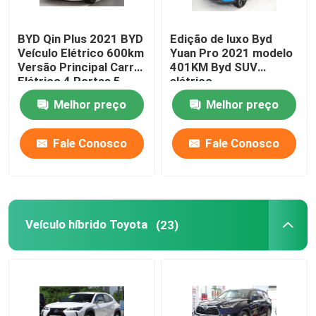
Veículo EV Toyota
BYD Qin Plus 2021 BYD
Edição de luxo Byd
Veículo Elétrico 600km
Yuan Pro 2021 modelo
Versão Principal Carro
401KM Byd SUV
Veículo EV Honda
Elétrico 4 Portas 5
elétrico
Lugares
Melhor preço
Melhor preço
Veículo elétrico Volkswagen
Fale Conosco
Fale Conosco
Carro Elétrico Dongfeng
Caminhão de Carga Pesada
Veículo híbrido Toyota
(23)
Caminhão Reboque Usado
Carro Elétrico VOYAH