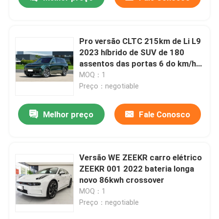
Pro versão CLTC 215km de Li L9
2023 híbrido de SUV de 180
assentos das portas 6 do km/h 5
grande
MOQ：1
Preço：negotiable
Melhor preço
Fale Conosco
Para casa
Versão WE ZEEKR carro elétrico
ZEEKR 001 2022 bateria longa
novo 86kwh crossover
Produtos
MOQ：1
Preço：negotiable
Vídeos