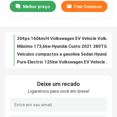
Melhor preço
Fale Conosco
204ps 160km/H Volkswagen EV Vehicle Volkswagen ID.4 X Pro 2022 Long Range Compact Suv
Máximo 173,6kw Hyundai Custo 2021 380TGDi Versão de luxo DLX Grande MPV de tamanho médio
Sobre nós
Veículos compactos a gasolina Sedan Hyundai 1.6T Hyundai Celesta 2020
Pure Electric 125kw Volkswagen EV Vehicle Volkswagen ID.4 X 2022 Pure Enjoyment Edição Limitada
Visita à fábrica
Versão GLS DLX Hyundai Ix25 2020 1.5T CVT SUV compacto 1.5L 115HP L4
SUV compacto 160HP Hyundai Vehicles Hyundai IX35 2021 2.0L Auto 2WD GL
Controle de qualidade
GLS Leading Version Hyundai Elantra 2022 1.5L CVT 4 Portas 5 Lugares Gasolina Sedan
Veículos Hyundai 2.0T 236HP L4 Hyundai Custo 2021 380TGDi carro-chefe
Contacte-nos
Linha N TOP Flagship Hyundai Vehicles Hyundai Lafesta 2023 270T 1.5T 200HP L4
Hyundai TUCSON 2021 L 1.5T DCT GLX Elite Versão 5 Portas 5 Lugares Gasolina SUV
Solicite um orçamento
Deixe um recado
SUV compacto KIA Sportage HEV 2023 1.5T 2WD Deluxe 5 portas 5 lugares
Ligaremos para você em breve!
Veículos movidos a gasolina com chave remota KIA KX1 2021 1.4L Xuxiang CVT versão 5 portas 5 lugares
Veículo Elétrico BYD
5 portas 5 lugares SUV gasolina KIA KX3 Aopao 2021 1.5T CVT Quanneng Edition
SUV compacto Veículos movidos a gasolina Luxruy KIA KX5 2021 1.6T Auto 4WD
Veículo híbrido Toyota
Veículos movidos a gasolina 2.0T Deluxe Edition KIA Carnival MVP 2021 5 portas 7 lugares MPV